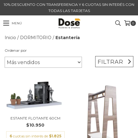
10% DESCUENTO CON TRANSFERENCIA Y 6 CUOTAS SIN INTERÉS CON
TODAS LAS TARJETAS
MENÚ
0
Inicio
/
DORMITORIO
/
Estantería
Ordenar por
FILTRAR
ESTANTE FLOTANTE 60CM
$10.950
6
cuotas sin interés de
$1.825