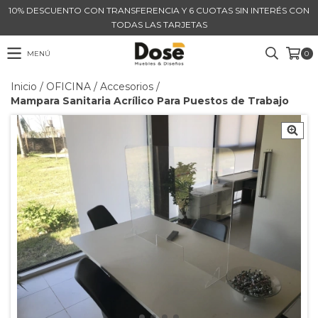
10% DESCUENTO CON TRANSFERENCIA Y 6 CUOTAS SIN INTERÉS CON
TODAS LAS TARJETAS
MENÚ
0
Inicio
/
OFICINA
/
Accesorios
/
Mampara Sanitaria Acrílico Para Puestos de Trabajo