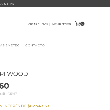
TARJETAS
0
CREAR CUENTA
INICIAR SESIÓN
AS EMETEC
CONTACTO
ARI WOOD
60
os
$311.123,97
N INTERÉS DE
$62.743,33