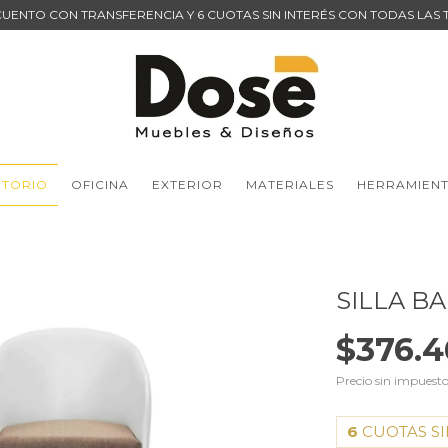
CUENTO CON TRANSFERENCIA Y 6 CUOTAS SIN INTERÉS CON TODAS LAS 
ITORIO
OFICINA
EXTERIOR
MATERIALES
HERRAMIENT
SILLA B
$376.4
Precio sin impuest
6
CUOTAS SI